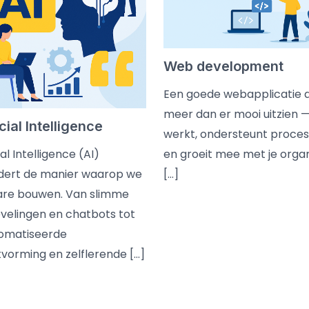
Web development
Een goede webapplicatie 
meer dan er mooi uitzien —
icial Intelligence
werkt, ondersteunt proce
ial Intelligence (AI)
en groeit mee met je organ
dert de manier waarop we
[…]
are bouwen. Van slimme
velingen en chatbots tot
omatiseerde
tvorming en zelflerende […]