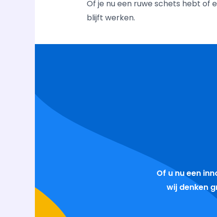
Of je nu een ruwe schets hebt of
blijft werken.
Of u nu een inn
wij denken 